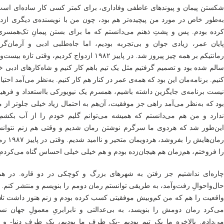
شکستن پیمان و پیوندهای عاطفی وفاداری، برای کمتر کسی کار ساده‌ای است
به‌طور خاص در مورد من پیچیده‌تر هم بود، چون من با نویسنده‌ی دیگری ازد
کرده بودم. پس و پشتِ ذهنم می‌دانستم که ما برای بستن پیمانِ تک‌همسری 
پایان عمر، زیادی جوان و بی‌تجربه بودیم، اما جاه‌طلبی ادبی و آرمان‌گر
رمانتیکم بر همه چیز پیروز شد. در پاییز ۱۹۸۲ ازدواج کردیم، وقتی تازه ب
سالم شده بود و تصمیم گرفتیم مثل یک تیم باهم کار کنیم و شاه‌کارهای ادبی 
کنیم. برنامه‌مان این بود که همه‌ی عمر در کنار هم کار کنیم. به‌نظر می‌آمد احتی
نیست برنامه‌ی جایگزین داشته باشیم، همسرم یک نیویورکی بااستعداد و فرهی
بود که به‌نظر می‌آمد راهی جز موفقیت، آن‌هم به احتمال زیاد خیلی جلوتر از 
ندارد و من هم می‌دانستم که همیشه می‌توانم گلیم خودم را از آب بکشم.
این‌طور شد که هردوی ما سرگرم نوشتن رمان‌ شدیم و وقتی هم زنم نتوان
رمان‌هایش را بفروشد، هردویمان متحی
را فروختم، هم‌زمان هم هیجان‌زده بودم و هم خیلی خیلی احساس گناه می‌کردم.
چاره‌ای نداشتیم جز رفتن به شهرهای بزرگ و کوچکی در دو قاره. در هم
حال‌واحوالِ رفت‌وآمد، به طریقی توانستم رمان دومم را بنویسم و منتشر کنم. 
واقعیت را هم که من کم‌وبیش موفقیتی کسب کرده بودم و زنم هنوز داشت تل
می‌کرد رمان دومش را بنویسد، به بی‌عدالتی و نابرابریِ معمولِ جهان نس
می‌دادم. بالاخره ما یک تیم بودیم -یک طرف ما بودیم، یک طرف دنیا- و 