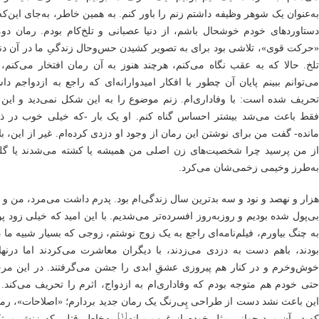
به‌عنوان یک شوهر وظیفه داشتم زنم را باور کنم. به همین خاطر، به‌جای این‌که
دستاوردهای خودم خوشحال باشم، از دنیا عصبانی و تلخ‌کام بودم. رمان دوم
«حرکت قوی»، تلاشی بود برای به تصویر کشیدن حس‌وحال زندگیِ ما در آن دن
تلخ. حالا که به عقب نگاه می‌کنم، هرچند هنوز به آن رمان افتخار می‌کنم، 
می‌توانم ببینم پایان آن چطور با افکار امیدوارانه‌ای که راجع به ازدواجم دا
تحریف شده است: با وفاداری‌ام. زنم موضوع را به این شکل نمی‌دید و این 
فقط باعث می‌شد بیشتر احساس گناه کنم. او یک بار -که خیلی خوب در ذه
مانده- گفت من برای نوشتن این رمان از وجود او دزدی کرده‌ام. غیر از این، ‌با
از من پرسید چرا شخصیت‌های زن اصلی من همیشه یا کشته می‌شدند یا گلو
به‌طرز وخیمی زخمی‌شان می‌کرد.
هزار و نهصد و نود و سه بدترین سال زندگی‌ام بود. پدرم داشت می‌مرد، من و 
بی‌پول شده بودیم و روزبه‌روز افسرده‌تر می‌شدیم. با این امید که خیلی زود پ
به چنگ بیاورم، فیلم‌نامه‌ای راجع به یک زوج نوشتم، زوجی که بسیار شبیه ما د
بودند، باهم دست به دزدی می‌زدند، با دیگران معاشرت می‌کردند اما درنها
خوش‌وخرم و در کنار هم پیروزی عشقِ ابدی را جشن می‌گرفتند. در این مرح
حتی خودم هم متوجه بودم که وفاداری‌ام به ازدواج، اثرم را تحریف می‌کند. 
این باعث نشد دست از طراحی پِی‌رنگ یک رمان جدید بردارم؛ «اصلاحات»، رم
‏[۱]‎
ه در آن مرد جوانی مثل خودم از غرب میانه
به‌خاطر قتلی که زنش مرت