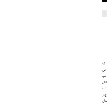
 که
احی
الب
تان
تاب
ج و
هان