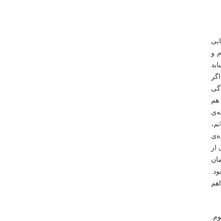
ابی
م و
ید
اگر
گی
 هم
‌ی
م،
ه‌ی
 از
مان
ود.
اهم
وم.