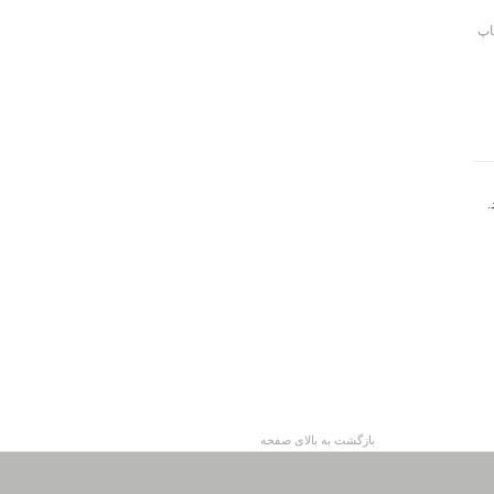
On Autobiographical F در کتاب Farther Away: Essays چاپ
.
بازگشت به بالای صفحه