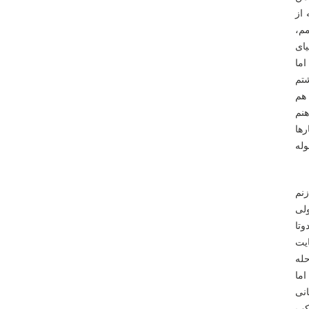
 از
م،
یای
اما
شتم
هم
نم
رها
له
زنم
ولی
وتا
یت
له
اما
انی
کب