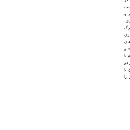
یست
ر و
ری،
رگ
اری
های
 و
 با
 دو
با
را