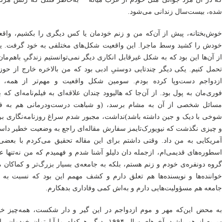
شده، بیست‌سال زندانی می‌شود.
خوش‌بختانه، پیش از آن‌که من و زنم خودمان یا کس دیگری را بکشیم، واقع
خودش را کشید وسط ماجرا. این واقعیت شکل‌های مختلفی به خود گرفت. ی
از آن‌ها این بود که به شکل غیرقابل انکاری دیگر نمی‌توانستیم زندگیِ باهم‌مان
تحمل کنیم. یکی دیگر چندتایی دوستیِ ادبی بود که من بالاخره خارج از حوز
ازدواجم دست‌وپا کرده بودم. سومین شکل واقعیت و مهم‌تر از همه، نی
فوری‌مان به پول بود. از آن‌جا که هالیوود چندان علاقه‌ای به فیلم‌نامه‌ای که 
مسائل شخصی از آن به مشام برسد، (و شباهت درست‌ودرمانی هم به فی
شوخی با دیک و جین داشته باشد)نداشت، مجبور شدم سراغ روزنامه‌نگاری بر
و چیزی نگذشت که نیویورک‌تایمز سفارش مقاله‌ای راجع به وضعیت خطیر داست
آمریکایی به من داد. وقتی داشتم برای این مقاله تحقیق می‌کردم با بعضی 
اسطوره‌های قدیمی‌ام، ازجمله دان دلیلو آشنا شدم و فهمیدم که من نه‌تنها 
گروه دونفره‌ی خودم و زنم هستم، بلکه به جامعه‌ی بسیار بزرگ‌تر و کماکان 
خواننده‌ها و نویسنده‌ها هم تعلق دارم و کشف مهمم این بود که نسبت به ا
جامعه هم مسؤولیت‌هایی دارم و به‌اش کمی وفاداری بدهکارم.
به محض این‌که مهر و موم ازدواجم در این گیر و دار شکست، همه‌چیز خی
سریع از هم پاشید. آخرهای سال ۱۹۹۴، دیگر هرکدامِ ما آپارتمان خودمان