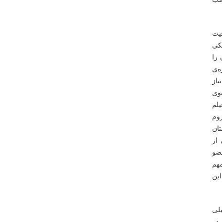
یت
کی
 را
ه‌ی
از
بوی
لم
وم
ان
از
عضو
مهم
ین
لی
 را در