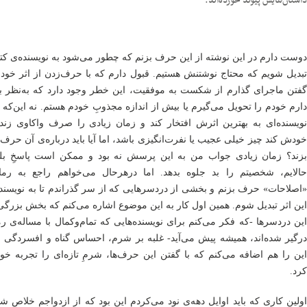
داستان‌هایش پیوند خورده‌اند.
دوست دارم در این نوشته از این حرف بزنم که چطور می‌شود به نویسنده‌ی کت
تبدیل شویم که محتاج نوشتنش هستیم. قبول دارم که با حرف‌زدن از اثر خود
گفتن ماجرای گذارم از شکست به موفقیت، این خطر وجود دارد که به‌نظر بیا
دارم خودم را تحویل می‌گیرم یا بیش از اندازه مجذوبِ خودم هستم. نه این‌که 
نویسنده‌ای به بهترین اثرش افتخار کند و زمان زیادی را صرف واکاوی زند
خودش کند چیز خیلی عجیب یا نفرت‌انگیزی باشد، اما آیا باید درباره‌ی آن حرف
بزند؟ زمان زیادی جواب من به این پرسش نه بود و ممکن است پاسخِ بله
حالایم، شخصیتم را بد جلوه بدهد. اما درهرحال می‌خواهم راجع به رمان
«اصلاحات» حرف بزنم و بخشی از دردسرهایی که از سر گذراندم تا به نویسند
این اثر تبدیل شوم. همین اول کار به این موضوع اشاره می‌کنم که بخش بزرگی
این دردسرها -که فکر می‌کنم برای نویسنده‌هایی که تمام‌وکمال با مساله‌ی ر
درگیر شده‌اند، همیشه پیش می‌آید- غلبه بر شرم، احساس گناه و افسردگی ب
این را هم اضافه می‌کنم که با گفتن این حرف‌ها، شرمِ تازه‌ای را تجربه خو
کرد.
اولین کاری که باید اوایل دهه‌ی نود می‌کردم این بود که از ازدواجم خلاص ش