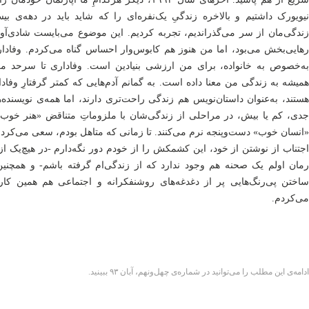
نیویورک داشتیم و بالاخره زندگیِ یک‌نفره‌ای را که شاید باید در دهه‌ی ب
زندگی‌مان از سر می‌گذراندیم، تجربه کردیم. این موضوع می‌بایست شادی‌آو
رهایی‌بخش می‌بود، اما من هنوز هم کابوس‌وار احساس گناه می‌کردم. وفادا
به‌خصوص به خانواده، برای من ارزشی بنیادین است. وفاداری تا سرحد م
همیشه به زندگی من معنا داده است. به گمانم آدم‌هایی که کمتر گرفتارِ وفاد
هستند، به‌عنوان داستان‌نویس هم زندگی راحت‌تری دارند، اما همه‌ی نویسنده‌
جدی، کم یا بیش، در مراحلی از زندگی‌شان با ملزوماتِ متناقض «هنر خوب»
«انسان خوب» دست‌وپنجه نرم می‌کنند. تا زمانی که متاهل بودم، سعی می‌کردم
اجتناب از نوشتن از خود، این کشمکش را از خودم دور نگه‌دارم -در هیچ‌یک از
رمان اولم یک صحنه هم وجود ندارد که از زندگی‌ام گرفته باشم- و همچنین 
ساختن پی‌رنگ‌هایی پر از دغدغه‌های روشنفکرانه و اجتماعی هم همین کار 
می‌کردم.
ادامه‌ی این مطلب را می‌توانید در شماره‌ی چهل‌ونهم، آبان ۹۳ ببینید.